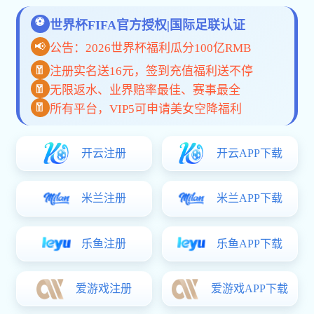
手机App
网页版
西甲联赛分析：赫罗纳主场迎
战强敌力争反弹之路
2026-06-09 02:36
24 次阅读
首页
/
体育头条