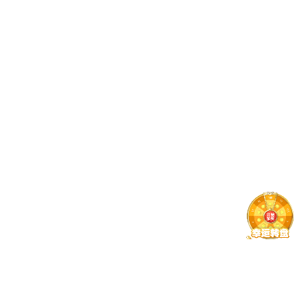
持自己球队的重要体现。因此，即使面对困境，他们
仍然展现出坚定支持之情，希望能够用呐喊声推动球
队走向胜利。此外，一些知名人士也参与到了赛事宣
传当中，提高了整个活动的人气和氛围.
与此同时，由于本场比赛的重要性，各大体育频道都
会进行现场直播，这为更多观众提供了观看机会，也
让未能亲临现场的人感受到浓厚氛围。这种广泛关注
无疑给双方都施加了一定压力，同时也让更多人看到
了西甲联赛精彩的一面.
总结：
综合以上几点分析，可以看出，此次赫罗纳主场迎战
强敌，无论是在技战术方面还是心理层面，都充满挑
战。但只要他们能够充分发挥自身优点，加强团队默