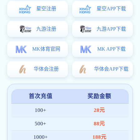
在即将到来的西甲联赛中，赫罗纳将在主场迎战实力
强大的对手，他们希望在此役中力争反弹，扭转近期
的不利局面。本文将从四个方面详细分析赫罗纳的现
状和面对强敌时可能采取的策略。首先，我们将探讨
赫罗纳本赛季的表现以及他们在主场的优势；接着，
分析对手的实力及其战术特点；随后，将讨论赫罗纳
如何调整阵容以适应比赛需求；最后，我们还会关注
球迷和媒体对于这场比赛的期待与影响。通过这些分
析，我们可以更全面地理解赫罗纳在这场关键战役中
的挑战与机遇。