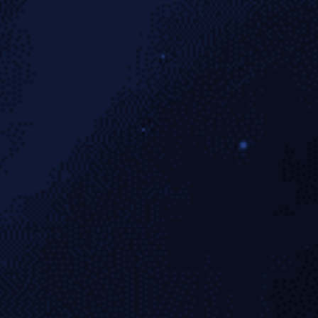
弗格森首次露面与球迷合
那就是詹姆斯、库...
本文旨在探讨足球传奇教练亚历
2026-06-18