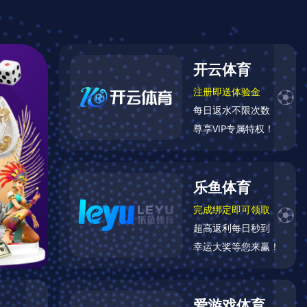
注册入口
育赛事与数据服务
， 支持
APP下载
与
网页使用
，每日同
掌握比赛节奏。