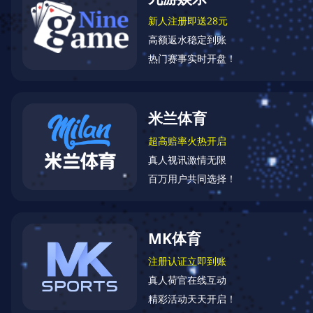
博加感恩尤文图斯改变人
2026-06-02 11:58
61 次阅读
首页
/
体育头条
博加，这位才华横溢的足球运动员，曾在