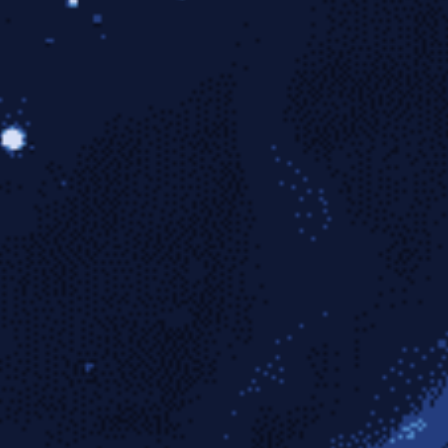
也让博加感受到了团结合作的重要性。在良好的团队氛围中，他
创造更好的成绩而努力。
的一切，还有对于未来无限可能性的期待。经过调整与适应，如
突破自己，在未来取得更多成就，同时也期望能够帮助球队赢得
设定了更高目标。他希望能打破个人最佳记录，并在重要赛事中
，这样不仅可以提升自身形象，还能传递积极向上的价值观给年
追求，就一定会迎来属于自己的辉煌时刻。他坚信，只要坚持努
源泉，引导他走向更高峰。
不仅改变了自己的职业生涯轨迹，也重新定义了对成功和梦想的
事业的热爱。同时，在这里获得的一切也让他更加珍惜眼前拥有