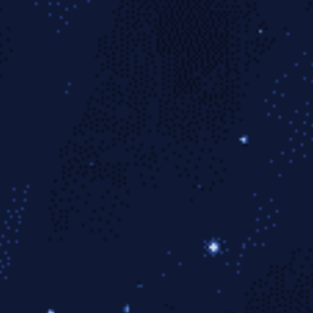
够在顶级联赛中踢球是每个球员心中的渴望。当博加穿上尤文图
俱乐部，他终于有机会站在世界舞台上，实现自己的梦想。
力。从青训时期开始，他便不断磨练自己的技能，以期能够得到
还为球队贡献力量，每一次进攻每一次防守都充满拼搏精神。
任感的重要性。身为明星球员，他明白自己不仅要追求个人荣誉
，将每一场比赛视为实现梦想的重要一步。
发展，更结交了一批志同道合的队友。在这个高水平竞争激烈的
，相互激励，共同进步，使得团队氛围愈发浓厚。
的大牌球星并肩作战，对年轻球员而言是一种莫大的鼓舞和启发
实用技巧。这些经验极大地丰富了他的战术意识，有助于提高整