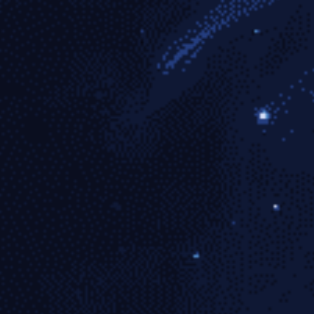
与此同时，在队友间建立起来深厚友谊，
每位队员都更加专注于集体目标，为球队
4、展望未来的新希望
支撑着博加继续前行的不仅是过去所取得
起点。他渴望借助尤文图斯的平台，不断
面对即将到来的赛季，博加充满信心，并
多社区活动，用自己的影响力去回馈社会
Boca通过自身经历告诉我们，只要不懈
并将这些美好瞬间铭刻在心中，成为动力
总结：
总之，通过加盟尤文图斯这段经历，博加
生活方式以及无尽支持，使他重拾对足球