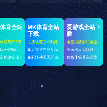
、以及对未来的新希望。通过多个方面的阐
情感背后的故事。这篇文章将为读者展现一
自己的能力。然而，尤文图斯给予了他重新
回报，身体状况也得到了显著改善。
行，让博加意识到个人能力的重要性并不仅
全新的博加。这样的蜕变，不仅让他重拾自