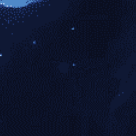
海伍德宣告詹姆斯库里杜兰特时代落幕新
在近期的篮球评论中，海伍德宣告了一个时代的落幕，
2026-07-08