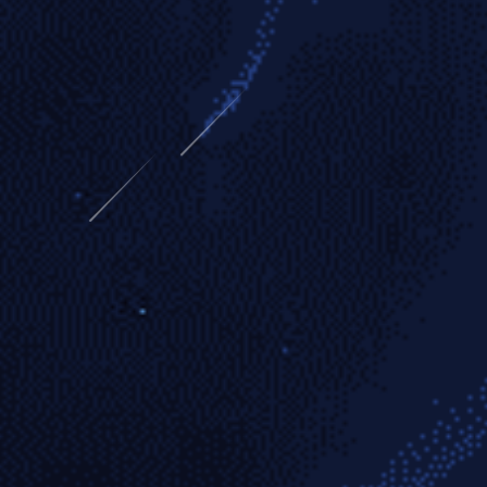
作为年轻时就怀揣着足球梦想的小孩，能
达。在这个历史悠久且具有强大影响力的
为了达到这一目标，博加付出了巨大的努
图斯的平台上，他不仅实现了个人价值，
展示自己才能的同时，博加也意识到了责
他不断提醒自己，要始终保持谦逊与努力
3、与队友共同成长
加入尤文图斯后，博加不仅收获了个人的
的成长速度大幅提升。他们之间互相学习
尤其是在关键比赛期间，与众多经验丰富
以及在场上的决策能力，博加学到了很多