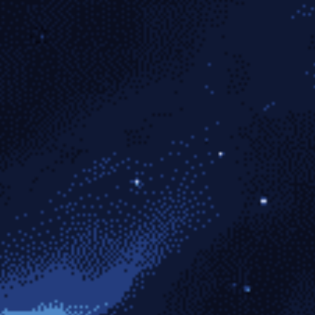
展望未来，无论是作为运动员还是社会一
人生篇章，并把这份热爱传递给更多人，
上一篇：
各主帅未来展望科尔雷迪克乌度卡…
延伸阅读